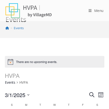
Skip
to
Menu
content
Events
>
Events
There are no upcoming events.
HVPA
Events
HVPA
3/1/2025
E
E
S
M
v
e
v
S
o
C
S
M
T
W
T
F
a
S
e
e
n
e